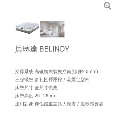
貝琳達 BELINDY
支撐系統 高碳鋼袋裝獨立筒(線徑2.0mm)
三線襯墊 多孔性釋壓棉 / 吸震定型棉
床墊尺寸 全尺寸供應
床墊高度 26 - 28cm
適用對象 伴侶體重差異大較者 / 過敏體質者